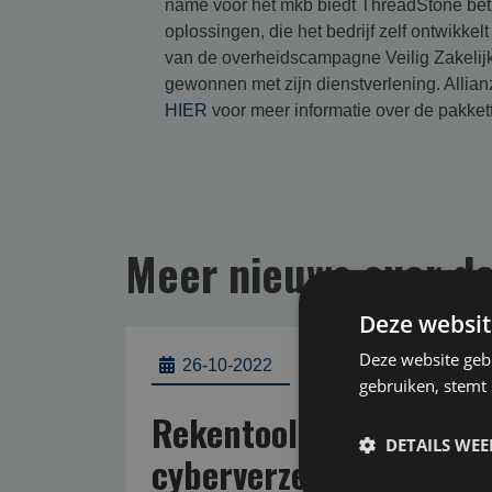
name voor het mkb biedt ThreadStone betr
oplossingen, die het bedrijf zelf ontwikke
van de overheidscampagne Veilig Zakelijk
gewonnen met zijn dienstverlening. Allian
HIER
voor meer informatie over de pakket
Meer nieuws over dat
Deze websit
Deze website geb
26-10-2022
gebruiken, stemt
Rekentool bepaling ver
DETAILS WE
cyberverzekering