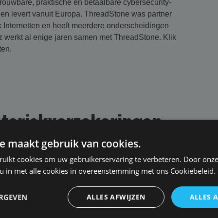
ouwbare, praktische en betaalbare cybersecurity-
lt en levert vanuit Europa. ThreadStone was partner
 Internetten en heeft meerdere onderscheidingen
z werkt al enige jaren samen met ThreadStone. Klik
ten.
arisk­verzekering­en
e maakt gebruik van cookies.
ruikt cookies om uw gebruikerservaring te verbeteren. Door onze
 u in met alle cookies in overeenstemming met ons Cookiebeleid.
zekerd bedrag
ERGEVEN
ALLES AFWIJZEN
ALLES 