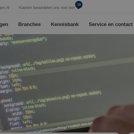
10
gen.nl
Klanten beoordelen ons met een
ngen
Branches
Kennisbank
Service en contact