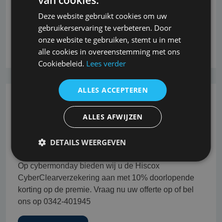
eigen bijdrage van 50% van de totale
Deze website gebruikt cookies om uw
ransomwareschade, naast
gebruikerservaring te verbeteren. Door
onze website te gebruiken, stemt u in met
Lees verder
alle cookies in overeenstemming met ons
Cookiebeleid.
Lees verder
ALLES ACCEPTEREN
26-10-2022
ALLES AFWIJZEN
Cybermonday - 10% korting op uw
Hiscox CyberClear verzekering
DETAILS WEERGEVEN
Op cybermonday bieden wij u de Hiscox
CyberClearverzekering aan met 10% doorlopende
korting op de premie. Vraag nu uw offerte op of bel
ons op 0342-401945