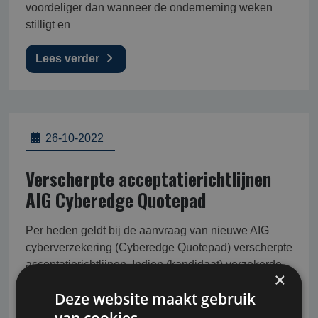
voordeliger dan wanneer de onderneming weken
stilligt en
Lees verder
26-10-2022
Verscherpte acceptatierichtlijnen
AIG Cyberedge Quotepad
Per heden geldt bij de aanvraag van nieuwe AIG
cyberverzekering (Cyberedge Quotepad) verscherpte
acceptatierichtlijnen. Indien (kandidaat) verzekerde
×
niet aan de acceptatierichtlijnen voldoet geldt
Deze website maakt gebruik
een 50% sublimiet en 50% zelfbehoud.<br /> <br />
van cookies.
De 50% zelfbehoud werkt als een afzonderlijke