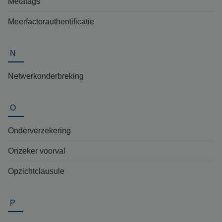
Metatags
Meerfactorauthentificatie
N
Netwerkonderbreking
O
Onderverzekering
Onzeker voorval
Opzichtclausule
P