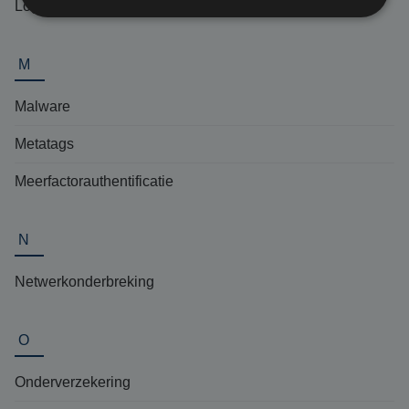
Logic bomb
M
Malware
Metatags
Meerfactorauthentificatie
N
Netwerkonderbreking
O
Onderverzekering