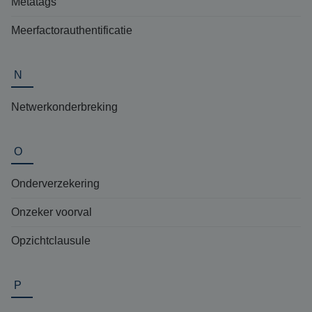
Metatags
Meerfactorauthentificatie
N
Netwerkonderbreking
O
Onderverzekering
Onzeker voorval
Opzichtclausule
P