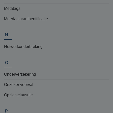
Metatags
Meerfactorauthentificatie
N
Netwerkonderbreking
O
Onderverzekering
Onzeker voorval
Opzichtclausule
P