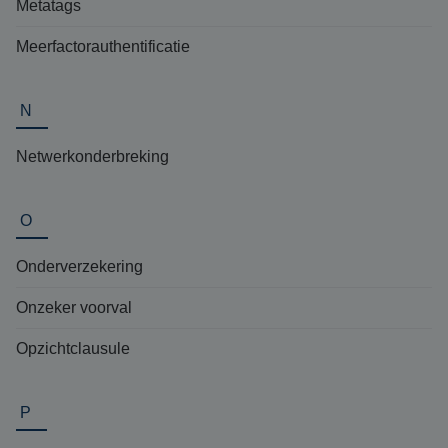
Metatags
Meerfactorauthentificatie
N
Netwerkonderbreking
O
Onderverzekering
Onzeker voorval
Opzichtclausule
P